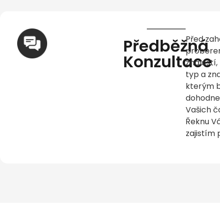
Před zah
Předběžná
probere
Konzultace
znalostí
typ a zn
kterým b
dohodne
Vašich č
Řeknu Vá
zajistím 