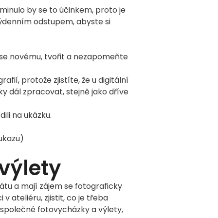
minulo by se to účinkem, proto je
týdenním odstupem, abyste si
t se novému, tvořit a nezapomeňte
ií, protože zjistíte, že u digitální
ky dál zpracovat, stejně jako dříve
ídili na ukázku.
ukazu)
výlety
rátu a mají zájem se fotograficky
 ateliéru, zjistit, co je třeba
 společné fotovycházky a výlety,