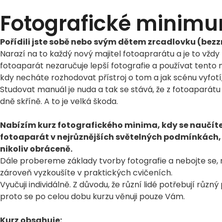
Fotografické minimu
Pořídili jste sobě nebo svým dětem zrcadlovku (bezz
Narazí na to každý nový majitel fotoaprarátu a je to vžd
fotoaparát nezaručuje lepší fotografie a používat tento n
kdy necháte rozhodovat přístroj o tom a jak scénu vyfotí,
Studovat manuál je nuda a tak se stává, že z fotoaparátu 
dně skříně. A to je velká škoda.
Nabízím kurz fotografického minima, kdy se naučíte
fotoaparát v nejrůznějších světelných podmínkách, 
nikoliv obráceně.
Dále probereme základy tvorby fotografie a nebojte se, n
zároveň vyzkoušíte v praktických cvičeních.
Vyučuji individálně. Z důvodu, že různí lidé potřebují různ
proto se po celou dobu kurzu věnuji pouze Vám.
Kurz obsahuje: