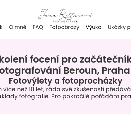
k
O mně
FAQ
Fotoobrazy
Výuka
Ukázky p
kolení focení pro začáteční
fotografování Beroun, Praha 
Fotovýlety a fotoprocházky
 více než 10 let, ráda své zkušenosti předá
 základy fotografie. Pro pokročilé pořádám p